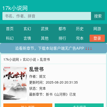
17k小说网
搜索
首页
玄幻
武侠
都市
历史
网游
科幻
言情
其他
排行
完本
登录
追看新章节，下载本站客户端无广告APP
↓↓↓
17k小说网
>
玄幻小说
> 乱世书
乱世书
作者：
姬叉
更新时间：2025-08-20 20:31:35
状态：完本
最新章节：
新书《山河祭》已发
加入书架
点击阅读