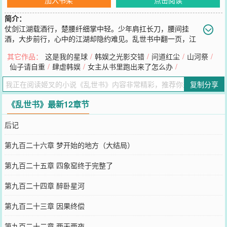
简介：
仗剑江湖载酒行，楚腰纤细掌中轻。少年肩扛长刀，腰间挂
酒，大步前行，心中的江湖却隐约难见。乱世书中翻一页，江
湖夜雨数十年。蓦然回首，已劈碎了人间。
其它作品：
这是我的星球
/
韩娱之光影交错
/
问道红尘
/
山河祭
/
您要是觉得《
乱世书
》还不错的话请不要忘记向您QQ群和微博微信里
仙子请自重
/
肆虐韩娱
/
女主从书里跑出来了怎么办
/
的朋友推荐哦！
复制分享
《乱世书》最新12章节
后记
第九百二十六章 梦开始的地方（大结局）
第九百二十五章 四象窑终于完整了
第九百二十四章 醉卧星河
第九百二十三章 因果终偿
第九百二十二章 两天两夜