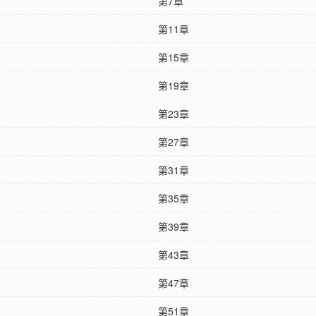
第7章
第11章
第15章
第19章
第23章
第27章
第31章
第35章
第39章
第43章
第47章
第51章