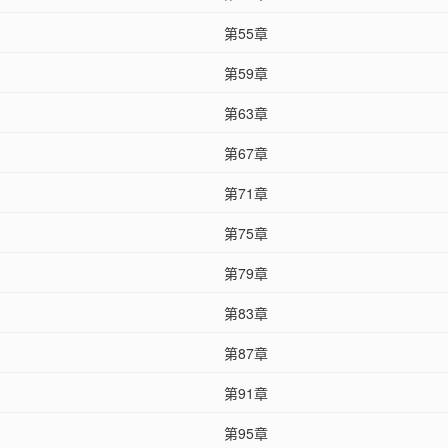
第55章
第59章
第63章
第67章
第71章
第75章
第79章
第83章
第87章
第91章
第95章