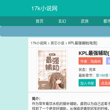
17k小说网
首页
玄幻
武侠
都
17k小说网
>
其它小说
> KPL最强辅助[电竞]
KPL最强辅助[
作者：
陆森屿
更
状态：完本
最新章节：
第188章
加入书架
点击
简介：
作为常年看饮水机的替补辅助，虞玥以为自己这辈
找到了一个绝世好辅助，从保级逆袭到冠军的时候，队