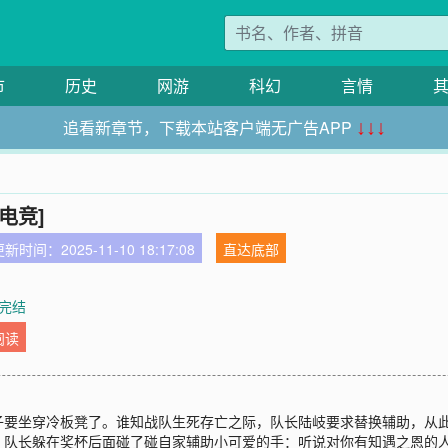
市
历史
网游
科幻
言情
追看新章节，下载本站客户端无广告APP
↓↓↓
电竞]
新时间：2025-11-10 18:17:08
直达底部
 完结
阅读
子要坐穿冷板凳了。谁知战队生死存亡之际，队长陆岐要求替换辅助，从此
长躲在奖杯后面碰了碰自家辅助小可爱的手：听说对你有知遇之恩的人，你要