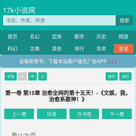
17k小说网
搜索
首页
玄幻
武侠
都市
历史
网游
科幻
言情
其他
排行
完本
登录
追看新章节，下载本站客户端无广告APP
↓↓↓
字体
大
中
小
换手
关灯
第一卷 第15章 治愈全网的第十五天！-《文娱，我，
治愈系歌神！》
上一章
目录
存书签
下一章
第(1/3)页