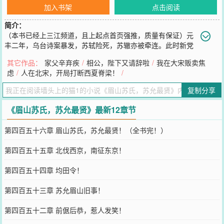
加入书架
点击阅读
简介：
（本书已经上三江频道，且上起点首页强推，质量有保证）元
丰二年，乌台诗案暴发，苏轼险死，苏辙亦被牵连。此时新党
势大，朝野上下认为眉山苏氏已经没落，而此时一个叫苏允的苏氏族
其它作品：
家父辛弃疾
/
相公，陛下又请辞啦
/
我在大宋贩卖焦
人站了出来。许多年后，天下皆传：眉山苏氏，苏允最贤。
虑
/
人在北宋，开局打断西夏脊梁！
/
您要是觉得《
眉山苏氏，苏允最贤
》还不错的话请不要忘记向您QQ群
和微博微信里的朋友推荐哦！
复制分享
《眉山苏氏，苏允最贤》最新12章节
第四百五十六章 眉山苏氏，苏允最贤！（全书完！）
第四百五十五章 北伐西京，南征东京！
第四百五十四章 均田令！
第四百五十三章 苏允眉山旧事！
第四百五十二章 前倨后恭，惹人发笑！