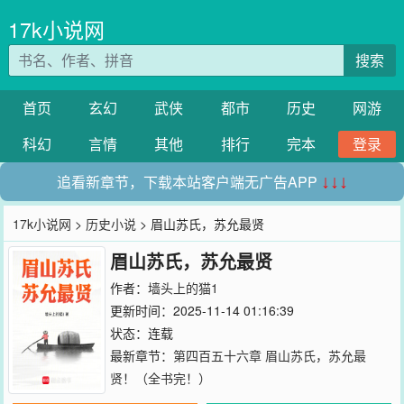
17k小说网
搜索
首页
玄幻
武侠
都市
历史
网游
科幻
言情
其他
排行
完本
登录
追看新章节，下载本站客户端无广告APP
↓↓↓
17k小说网
>
历史小说
> 眉山苏氏，苏允最贤
眉山苏氏，苏允最贤
作者：
墙头上的猫1
更新时间：2025-11-14 01:16:39
状态：连载
最新章节：
第四百五十六章 眉山苏氏，苏允最
贤！（全书完！）