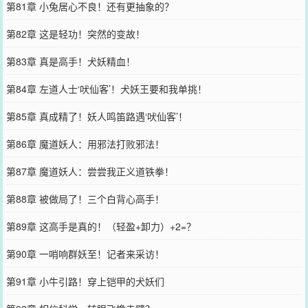
第81章 小兔居心不良！还有更抽象的？
第82章 这是轻功！突然的变故！
第83章 真是高手！犬妖精血！
第84章 左道人士‘吠仙客’！犬妖王要和我单挑！
第85章 真成精了！妖人鸣笛路遇‘吠仙客’！
第86章 魔道妖人：用邪法打败邪法！
第87章 魔道妖人：尝尝我正义道铁拳！
第88章 被做局了！三个白背心高手！
第89章 这高手是真的！（轻盈+卸力）+2=？
第90章 一哨响群妖至！记者来采访！
第91章 小牛引路！穿上铠甲的犬妖们