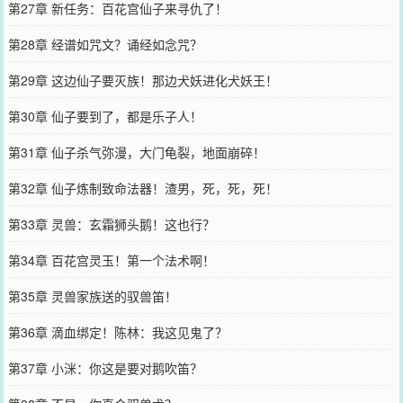
第27章 新任务：百花宫仙子来寻仇了！
第28章 经谱如咒文？诵经如念咒？
第29章 这边仙子要灭族！那边犬妖进化犬妖王！
第30章 仙子要到了，都是乐子人！
第31章 仙子杀气弥漫，大门龟裂，地面崩碎！
第32章 仙子炼制致命法器！渣男，死，死，死！
第33章 灵兽：玄霜狮头鹅！这也行？
第34章 百花宫灵玉！第一个法术啊！
第35章 灵兽家族送的驭兽笛！
第36章 滴血绑定！陈林：我这见鬼了？
第37章 小洣：你这是要对鹅吹笛？