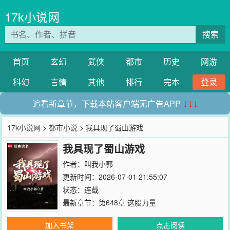
17k小说网
搜索
首页
玄幻
武侠
都市
历史
网游
科幻
言情
其他
排行
完本
登录
追看新章节，下载本站客户端无广告APP
↓↓↓
17k小说网
>
都市小说
> 我具现了蜀山游戏
我具现了蜀山游戏
作者：
叫我小郭
更新时间：2026-07-01 21:55:07
状态：连载
最新章节：
第648章 这股力量
加入书架
点击阅读