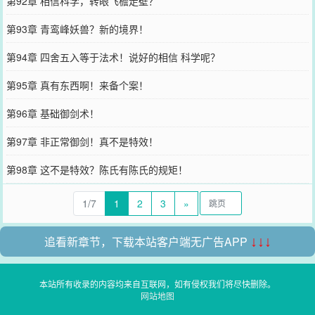
第92章 相信科学，转眼飞檐走壁？
第93章 青鸾峰妖兽？新的境界！
第94章 四舍五入等于法术！说好的相信 科学呢？
第95章 真有东西啊！来备个案！
第96章 基础御剑术！
第97章 非正常御剑！真不是特效！
第98章 这不是特效？陈氏有陈氏的规矩！
1/7
1
2
3
»
追看新章节，下载本站客户端无广告APP
↓↓↓
本站所有收录的内容均来自互联网，如有侵权我们将尽快删除。
网站地图