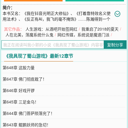
简介：
本书又名：《我在钭音光明正大修仙》、《打着靠特效名义使
用法术》、《反正有AI，我飞的毫不掩饰》……陈瀚得到一个
游戏系统，要带着他穿越《蜀山剑侠》游戏世界，可穿越并没有成
其它作品：
人生游戏：从酒吧开始签网红
/
我重启了2018的夏天
/
功，所以游戏系统变的有些奇奇怪怪了。【犬妖已经到了面前，肆意
人在北美，荡魔系统什么鬼
/
网红传媒，系统说是魔道门派
/
释放着浓烈的妖气，请尽快驱逐犬妖！】陈瀚满脸懵逼的看着墙角抬
着一条腿撒尿的小土狗，这只是村里那只流浪狗。【家族长老已经出
复制分享
现，并在一旁为你列阵，请尽快驱逐犬妖！】陈瀚又看了一眼在一旁
乐呵的看着一人一狗对峙的小老太，那是他婶奶。…多年后，陈瀚成
《我具现了蜀山游戏》最新12章节
功御剑飞行，飞上云霄，并且拍了个视频上传了钭音。网友：“哇，博
主的特效越来越逼真了。”“这明明是ai，现在这ai真的是牛皮。”各国卫
第648章 这股力量
星却同一时间检测到了不明能量体在快速移动！
您要是觉得《
我具现了蜀山游戏
》还不错的话请不要忘记向您QQ群和
第647章 佛门彻底栽了！
微博微信里的朋友推荐哦！
第646章 好戏开锣
第645章 三足金乌！
第644章 佛门菩萨陨落完了！
第643章 鲲鹏妖师的急切！