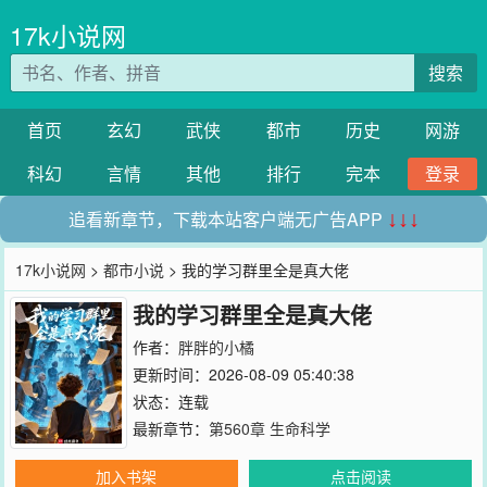
17k小说网
搜索
首页
玄幻
武侠
都市
历史
网游
科幻
言情
其他
排行
完本
登录
追看新章节，下载本站客户端无广告APP
↓↓↓
17k小说网
>
都市小说
> 我的学习群里全是真大佬
我的学习群里全是真大佬
作者：
胖胖的小橘
更新时间：2026-08-09 05:40:38
状态：连载
最新章节：
第560章 生命科学
加入书架
点击阅读