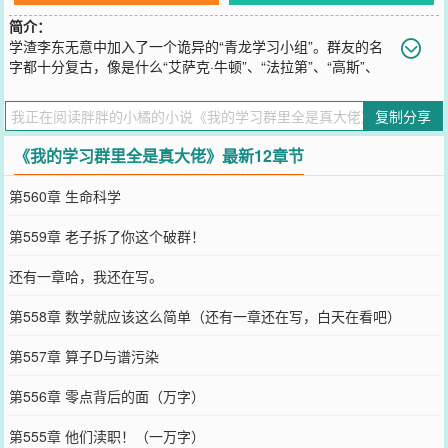
简介：
学渣李东无意中加入了一个诡异的“青龙学习小组”。群友的名
字都十分复古，像是什么“艾萨克·牛顿”、“法拉第”、“高斯”、
“爱因斯坦”。他们经常讨论一些晦涩难懂的学术问题，偶尔还会发一
些专属红包。红包里的东西更加离谱，“洞穿真理的专注”、“逻辑思维
复制分享
碎片”、“绝对记忆”、“微积分本源”……李东一直以为这是一群入戏太
深的中二病患者。直到有一天，那位叫“艾萨克·牛顿”的群友忽然颤抖
《我的学习群里全是真大佬》最新12章节
着说道：“诸位，我测量声音的速度时发现，上帝好像在空气中隐藏了
什么变量。”
第560章 生命科学
您要是觉得《
我的学习群里全是真大佬
》还不错的话请不要忘记向您
QQ群和微博微信里的朋友推荐哦！
第559章 老子拆了你这个破群！
还有一章哈，我还在写。
第558章 数学就应该这么简单（还有一章还在写，白天在看吧）
第557章 算子D与谱污染
第556章 零点背后的面（万字）
第555章 他们渎职！（一万字）