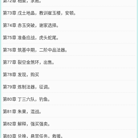
第72章 相聚，求救。
第73章 戊土地晶，教训崔玉楼，安顿。
第74章 赤玉突破，谢家选择。
第75章 准备应战，虎头蛇尾。
第76章 筑基中期，二阶中品法器。
第77章 裂空金煞环，出售。
第78章 发现，购买
第79章 炼制法器，征调。
第80章 丁三六队，钓鱼。
第81章 朱果，混战。
第82章 解释，强买强卖。
第83章 兑换，悬赏任务，救援。