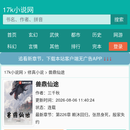
17k小说网
搜索
首页
玄幻
武侠
都市
历史
网游
科幻
言情
其他
排行
完本
登录
追看新章节，下载本站客户端无广告APP
↓↓↓
17k小说网
>
修真小说
> 兽鼎仙途
兽鼎仙途
作者：
三千秋
更新时间：2026-08-06 11:40:24
状态：连载
最新章节：
第226章 赖沐回归，张昂身死，殷家失
约