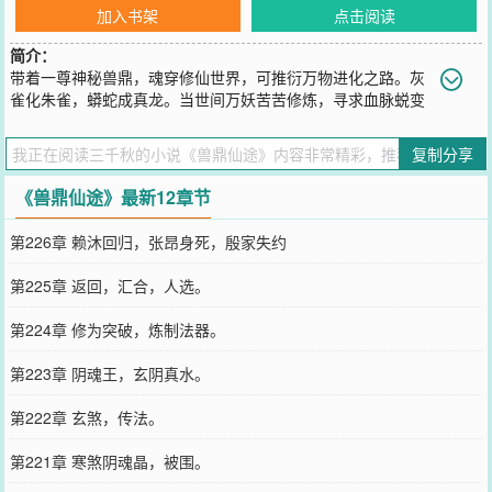
加入书架
点击阅读
简介：
带着一尊神秘兽鼎，魂穿修仙世界，可推衍万物进化之路。灰
雀化朱雀，蟒蛇成真龙。当世间万妖苦苦修炼，寻求血脉蜕变
的时候，我脚边的蟒蛇，正悄然点亮通向“真龙”的血脉星图……
您要是觉得《
兽鼎仙途
》还不错的话请不要忘记向您QQ群和微博微信
复制分享
里的朋友推荐哦！
《兽鼎仙途》最新12章节
第226章 赖沐回归，张昂身死，殷家失约
第225章 返回，汇合，人选。
第224章 修为突破，炼制法器。
第223章 阴魂王，玄阴真水。
第222章 玄煞，传法。
第221章 寒煞阴魂晶，被围。