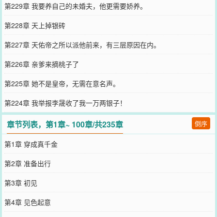
第229章 我要养自己的未婚夫，他更需要娇养。
第228章 天上掉银砖
第227章 天佑帝之所以派他前来，有三层原因在内。
第226章 亲爹来摘桃子了
第225章 她不是皇帝，无需在意名声。
第224章 我举报李晟收了我一万两银子！
章节列表，第1章~ 100章/共235章
倒序
第1章 穿成真千金
第2章 准备出行
第3章 初见
第4章 见色起意