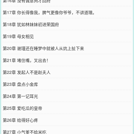
第16章 没有诚意狗才回府
第17章 你长得像我，脾气更像你爷爷，不讲道理。
第18章 犹如林妹妹初进荣国府
第19章 母女相见
第20章 谢瑾还在睡梦中就被人从炕上扯下来
第21章 堵住嘴，叉出去！
第22章 发起人不是赵夫人
第23章 盘点小金库
第24章 第一记耳光
第25章 爱吃瓜的皇帝
第26章 给得好心疼
第27章 小气爹不给米吃