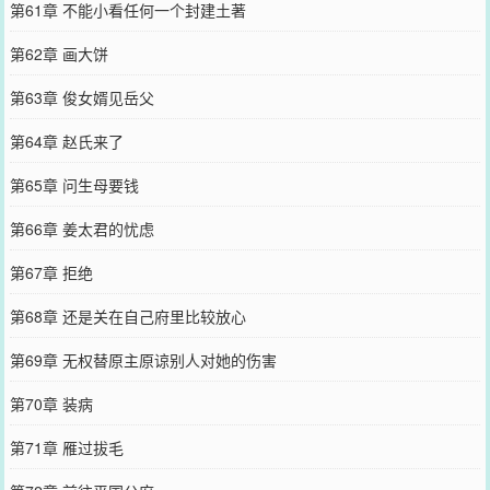
第61章 不能小看任何一个封建土著
第62章 画大饼
第63章 俊女婿见岳父
第64章 赵氏来了
第65章 问生母要钱
第66章 姜太君的忧虑
第67章 拒绝
第68章 还是关在自己府里比较放心
第69章 无权替原主原谅别人对她的伤害
第70章 装病
第71章 雁过拔毛