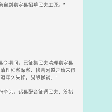
亲自到嘉定县招募民夫工匠。”
县令期间，已征集民夫清理嘉定县
的清理积淤深淤、修葺河道之请未得
道年久失修，易酿惨祸。”
府牵头，诸县配合征调民夫、筹措