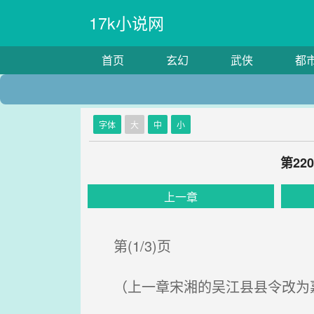
17k小说网
首页
玄幻
武侠
都
字体
大
中
小
第2
上一章
第(1/3)页
（上一章宋湘的吴江县县令改为