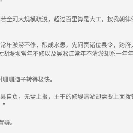
”
若全河大规模疏浚，超过百里算是大工，按我朝律
常年淤涝不修，酿成水患，先问责诸位县令，跨府
太湖堤坝常年不修以及吴淞江常年不清淤却系一年
谢珊珊脑子转得极快。
县自负，无需上报，主干的修堤清淤却需要上面拨
”
置疑。