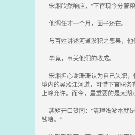
宋湘欣然响应，“下官现今分管粮
他调任才一个月，面子还在。
与百姓讲述河道淤积之恶果，他
毕竟，事关他们的收成。
宋湘担心谢珊珊认为自己失职，忙
境内的吴淞江河道，可惜下官职务
上峰允许。而今，最重要的是太湖
裴矩开口赞同：“清理浅淤本就是
钱粮。”