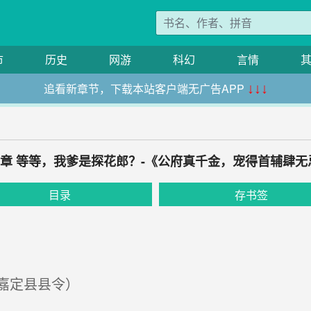
市
历史
网游
科幻
言情
追看新章节，下载本站客户端无广告APP
↓↓↓
20章 等等，我爹是探花郎？-《公府真千金，宠得首辅肆无
目录
存书签
嘉定县县令）