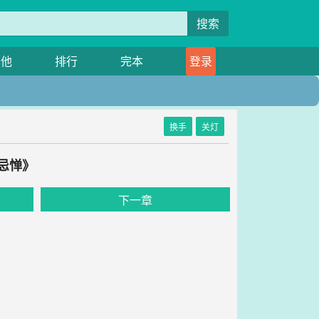
搜索
其他
排行
完本
登录
换手
关灯
忌惮》
下一章