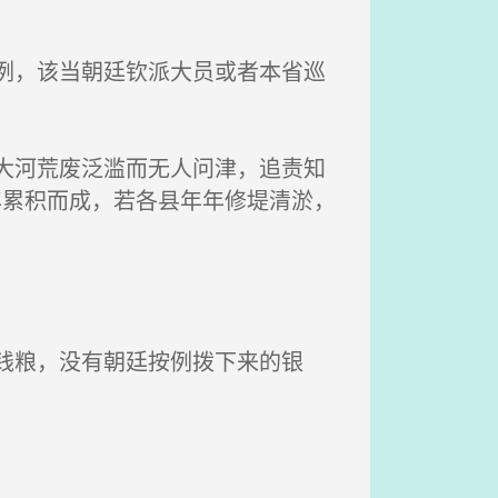
例，该当朝廷钦派大员或者本省巡
大河荒废泛滥而无人问津，追责知
年累积而成，若各县年年修堤清淤，
钱粮，没有朝廷按例拨下来的银