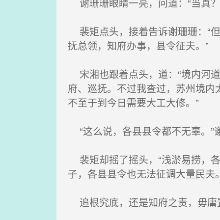
谢珊珊眼睛一亮，问道：“当真？
裴矩点头，接着告诉谢珊珊：“但
抚总领，知府办事，县令征夫。”
宋湘也跟着点头，道：“境内河道
府、巡抚。不过我查过，苏州境内
不至于到今日需要大工大修。”
“这么说，各县县令都不无辜。”
裴矩却摇了摇头，“浅淤易捞，各
子，各县县令也无法征调大量民夫。
追根究底，还是知府之责，毋庸