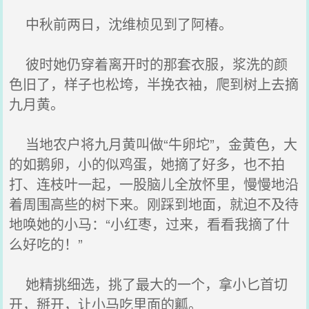
中秋前两日，沈维桢见到了阿椿。
彼时她仍穿着离开时的那套衣服，浆洗的颜
色旧了，样子也松垮，半挽衣袖，爬到树上去摘
九月黄。
当地农户将九月黄叫做“牛卵坨”，金黄色，大
的如鹅卵，小的似鸡蛋，她摘了好多，也不拍
打、连枝叶一起，一股脑儿全放怀里，慢慢地沿
着周围高些的树下来。刚踩到地面，就迫不及待
地唤她的小马：“小红枣，过来，看看我摘了什
么好吃的！”
她精挑细选，挑了最大的一个，拿小匕首切
开，掰开，让小马吃里面的瓤。