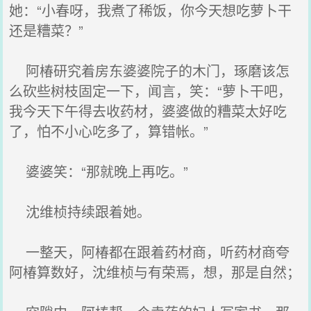
她：“小春呀，我煮了稀饭，你今天想吃萝卜干
还是糟菜？”
阿椿研究着房东婆婆院子的木门，琢磨该怎
么砍些树枝固定一下，闻言，笑：“萝卜干吧，
我今天下午得去收药材，婆婆做的糟菜太好吃
了，怕不小心吃多了，算错帐。”
婆婆笑：“那就晚上再吃。”
沈维桢持续跟着她。
一整天，阿椿都在跟着药材商，听药材商夸
阿椿算数好，沈维桢与有荣焉，想，那是自然；