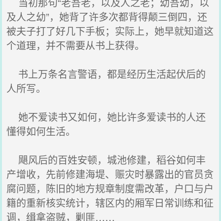
当初那句“老吾老，以及人之老；幼吾幼，以
及人之幼”，她背了许多次都背得颠三倒四，还
被夫子打了好几下手板；实际上，她早就知道这
个道理，并不需要从书上获得。
书上万条名言警语，都是经历生活起伏后的
人所写。
她不爱读书又如何，她比许多爱读书的人还
懂得如何生活。
飓风后的百姓安顿，城池修建，稻谷如何丰
产增收，先前修建海堤、赈灾时暴露出的官员贪
腐问题，陈旧的地方规章制度需改革，户口与户
籍的重新核实统计，辖区内的厢军日常训练和征
调，缉拿盗贼，剿匪……