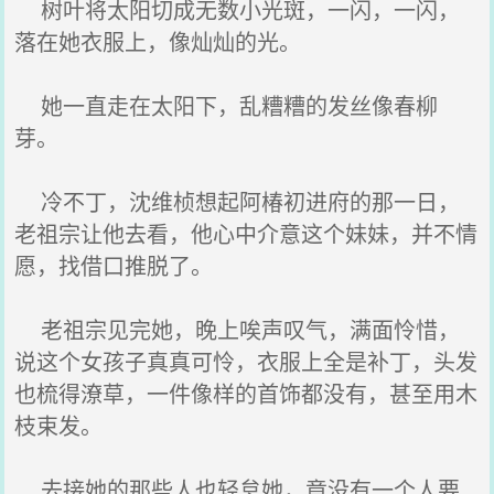
树叶将太阳切成无数小光斑，一闪，一闪，
落在她衣服上，像灿灿的光。
她一直走在太阳下，乱糟糟的发丝像春柳
芽。
冷不丁，沈维桢想起阿椿初进府的那一日，
老祖宗让他去看，他心中介意这个妹妹，并不情
愿，找借口推脱了。
老祖宗见完她，晚上唉声叹气，满面怜惜，
说这个女孩子真真可怜，衣服上全是补丁，头发
也梳得潦草，一件像样的首饰都没有，甚至用木
枝束发。
去接她的那些人也轻怠她，竟没有一个人要