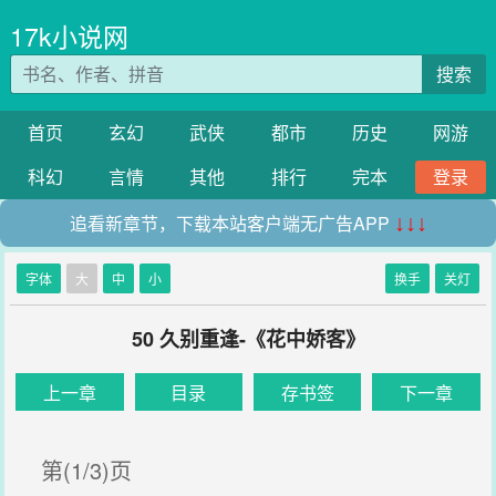
17k小说网
搜索
首页
玄幻
武侠
都市
历史
网游
科幻
言情
其他
排行
完本
登录
追看新章节，下载本站客户端无广告APP
↓↓↓
字体
大
中
小
换手
关灯
50 久别重逢-《花中娇客》
上一章
目录
存书签
下一章
第(1/3)页