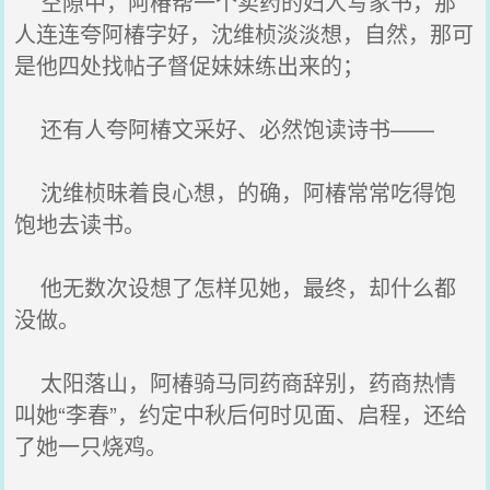
空隙中，阿椿帮一个卖药的妇人写家书，那
人连连夸阿椿字好，沈维桢淡淡想，自然，那可
是他四处找帖子督促妹妹练出来的；
还有人夸阿椿文采好、必然饱读诗书——
沈维桢昧着良心想，的确，阿椿常常吃得饱
饱地去读书。
他无数次设想了怎样见她，最终，却什么都
没做。
太阳落山，阿椿骑马同药商辞别，药商热情
叫她“李春”，约定中秋后何时见面、启程，还给
了她一只烧鸡。