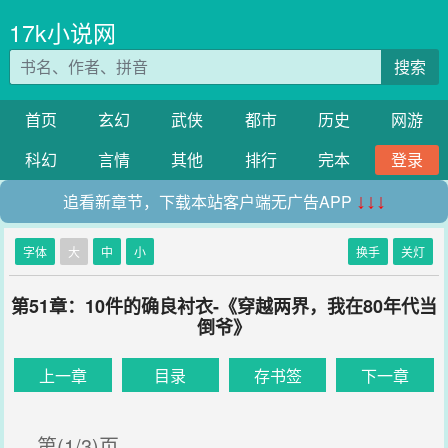
17k小说网
搜索
首页
玄幻
武侠
都市
历史
网游
科幻
言情
其他
排行
完本
登录
追看新章节，下载本站客户端无广告APP
↓↓↓
字体
大
中
小
换手
关灯
第51章：10件的确良衬衣-《穿越两界，我在80年代当
倒爷》
上一章
目录
存书签
下一章
第(1/3)页