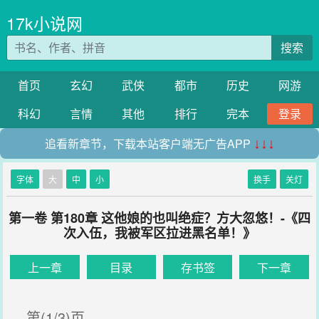
17k小说网
搜索
首页
玄幻
武侠
都市
历史
网游
科幻
言情
其他
排行
完本
登录
追看新章节，下载本站客户端无广告APP
↓↓↓
字体
大
中
小
换手
关灯
第一卷 第180章 这他娘的也叫绝症？方大忽悠！-《四
次入伍，我被军区拉进黑名单！》
上一章
目录
存书签
下一章
第(1/3)页