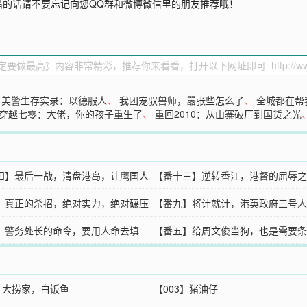
错的话请不要忘记向您QQ群和微博微信里的朋友推荐哦！
、
美警生存实录：以德服人
、
我团宠驭兽师，嚣张些怎么了
、
全城都在帮
穿越七零：大佬，你的孩子重生了
、
重回2010：从山寨破厂到国货之光
四】最后一战，清盘港岛，让鹰国人
【番十三】逆转香江，港督的屈辱之
】真正的杀招，绝对实力，绝对碾压
【番九】将计就计，港英政府三号人
】警务处长的命令，要用人命去填
陷
【番五】给周文俊当狗，也是需要条
2】大捞家，白饭鱼
【003】猪油仔