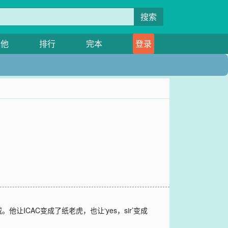
搜索
其他
排行
完本
登录
CAC变成了纸老虎，也让‘yes，sir’变成