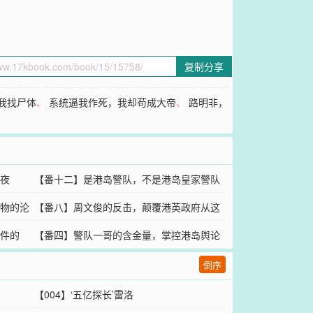
复制分享
我找尸体
、
系统逼我作死，我却苟成大帝
、
路明非，
、
夜
【番十二】是港岛警队，不是港岛皇家警队
物的沦
【番八】周文俊的反击，颠覆港英政府从这
件的
一刻开始
【番四】警队一哥的含金量，掌控港岛舆论
的好处
倒序
【004】‘五亿探长’雷洛