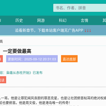
市
历史
网游
科幻
言情
追看新章节，下载本站客户端无广告APP
↓↓↓
高
，一定要做最高
眸
更新时间：2025-09-12 20:31:03
直达底部
综：枭雄从赤柱开始》已发布
阅读
哥。他是让罪犯闻风丧胆的罪恶克星，也是让社团俯首帖耳的绝对权威。他让I
面前也要俯首。他是周文俊，他是港岛唯一的传奇！