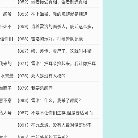
【052】弱者接受真相，强者制造真相
，颜爷
【055】在上海街，我的规矩就是规矩
不死不
【059】当着雷洛的面杀人，废话这么多，
是信你们
你不扑街谁扑街？
【063】雷洛的示好，打破警队记录
【067】喂，差佬，收尸了，这就叫扑街
我来的
【071】雷洛：把耳朵捡起来，我让你把耳
东水警最
朵捡起来！
【075】死人是没有人权的
你面子
【079】我要杀颜同
意不意
【083】雷洛：什么，我杀了颜同？
私人号
【087】不是不让你们生存,但是要适可而
止，周探长的话，在红磡就是圣旨
【091】在九龙城，没有人敢对俊哥说不
大变
【095】给新处长的下马威？