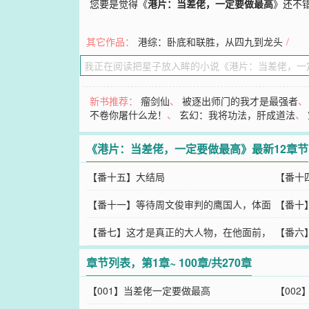
您要是觉得《
港片：当差佬，一定要做最高
》还不
其它作品：
港综：卧底和联胜，从四九到龙头
/
新书推荐：
瘤剑仙
、
被逐出师门的我才是最强者
不卷你屠什么龙！
、
玄幻：我将功法，肝成道法
、
《港片：当差佬，一定要做最高》最新12章节
【番十五】大结局
【番十
【番十一】等待周文俊审判的鹰国人，体面
出局
【番十
的失败都成了这些鬼佬的奢望
【番七】这才是真正的大人物，在他面前，
【番六
所谓的强者也卑微如蝼蚁
章节列表，第1章~ 100章/共270章
【001】当差佬一定要做最高
【00