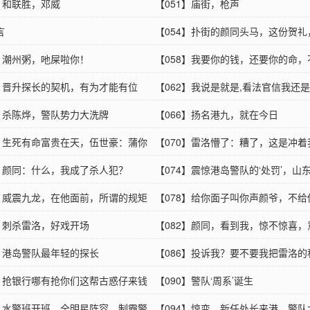
0】和联胜，邓威
【051】庙街，枪声
言
【054】扑街的颜同头马，这份贺礼
7】潮州粥，吔屎啦你！
你中不中意？
【058】我要你的钱，还要你的命，
1】晋升探长的契机，有为才能有位
休
【062】我说是就是,看法官信我还
5】杀陈烨，警队势力大洗牌
这帮古惑仔
【066】扬名港九，就在今日
9】生死有命富贵在天，伍世豪：蒲你
【070】雷洛懵了：糟了，这是冲着
蒲你阿母！蒲你阿母！
3】颜同：什么，我成了杀人犯？
【074】震惊港岛警队的‘处罚’，山
7】威震九龙，在他面前，所谓的规矩
扬眉吐气的一天
【078】给你面子叫你声颜爷，不给
笑话
1】刺杀雷洛，好戏开场
你就是一条老狗
【082】颜同，看到我，惊不惊喜，
5】港岛警队最年轻的探长
外？
【086】投诉我？要不要我把雷洛的
9】抢银行哪有抢你们这帮古惑仔来钱
码给你？
【090】警队‘周系’诞生
3】水警班开班，全明星阵容，制霸警
【094】惊变，新任处长来港，警队