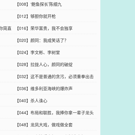
【008】‘鲍鱼探长’陈细九
【012】够胆你就开枪
你简直
【016】荣华富贵，我不会独享
【020】颜同：我成笑话了？
【024】李文彬、李树堂
【028】拉拢人心，颜同的破绽
【032】这不是普通的贪污，必须重拳出击
【036】维多利亚海峡的爆炸声
【040】杀人诛心
【044】布局和联胜，我捧你拿一辈子龙头
棍
【048】龙凤大戏，做戏做全套