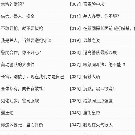
6】雷洛的赏识？
【007】富贵险中求
0】借势、整人、捞金
【011】差人办案，你不服？
4】不敢开枪，就不要拔枪
【015】在颜同探长面前喊打喊杀，
8】我是差人，当然要遵纪守法
无法无天
【019】枭雄之姿
2】警民合作，你不开心？
【023】港岛警队最威沙展
6】轰动警队的大事件
【027】跟颜同斗法，绝不能退
0】长官，别傻了，现在我们才是自己
【031】有钱大晒
4】全体都有，向长官敬礼！
【035】沉默，震耳欲聋！
8】鬼佬让步，警司服软
【039】给颜同上点强度
】逼王达
【043】庙街皇帝
6】你这么嚣张，当心扑街
【047】我现在火气很大