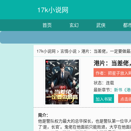
17k小说网
首页
玄幻
武侠
都
17k小说网
>
言情小说
> 港片：当差佬，一定要做最
港片：当差佬
作者：
把星子放入
状态：连载
最新章节：
新书《港
加入书架
点击
简介：
他是警队权力最大的总华探长，也是警队第一位华人一
了‘是，长官’。鬼佬在他面前只能败退，大亨在他