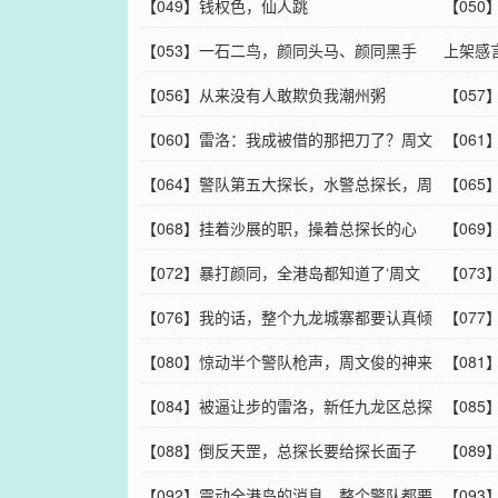
【049】钱权色，仙人跳
【05
【053】一石二鸟，颜同头马、颜同黑手
上架感
套，一个也不能少
【056】从来没有人敢欺负我潮州粥
【05
【060】雷洛：我成被借的那把刀了？周文
【06
俊的意外之喜
【064】警队第五大探长，水警总探长，周
【06
文俊：我成衙内了
【068】挂着沙展的职，操着总探长的心
【06
【072】暴打颜同，全港岛都知道了‘周文
阿母！
【07
俊’这个名字
【076】我的话，整个九龙城寨都要认真倾
【07
听
【080】惊动半个警队枪声，周文俊的神来
只是个
【08
之笔
【084】被逼让步的雷洛，新任九龙区总探
【08
长
【088】倒反天罡，总探长要给探长面子
【08
【092】震动全港岛的消息，整个警队都要
来得快
【09