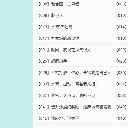
【005】和合图十二皇叔
【00
【009】胶己人
【01
【013】水警VS陆警
【01
【017】九龙城的新规矩
【01
【021】颜同：我现在火气很大
【02
【025】颜同出手
【02
【029】三棍打散上进心，长官我是自己人
【03
【033】水警，出动！骂名我来担！
人
【03
【037】长官，大声点，我听不见
【03
【041】晋升沙展的奖励，油麻地警署需要
【042
你这样的人才
【045】油麻地，不太平
【04