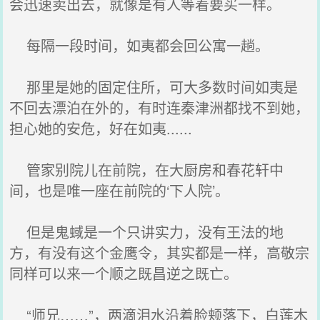
会迅速卖出去，就像是有人等着要买一样。
每隔一段时间，如夷都会回公寓一趟。
那里是她的固定住所，可大多数时间如夷是
不回去漂泊在外的，有时连秦津洲都找不到她，
担心她的安危，好在如夷......
管家别院儿在前院，在大厨房和春花轩中
间，也是唯一座在前院的‘下人院’。
但是鬼蜮是一个只讲实力，没有王法的地
方，有没有这个金鹰令，其实都是一样，高敬宗
同样可以来一个顺之既昌逆之既亡。
“师兄……”，两滴泪水沿着脸颊落下，白莲木