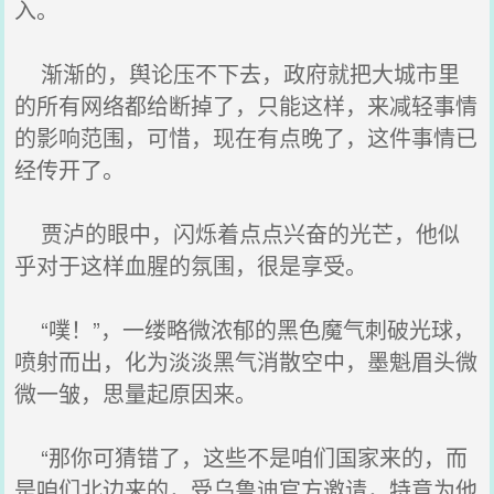
入。
渐渐的，舆论压不下去，政府就把大城市里
的所有网络都给断掉了，只能这样，来减轻事情
的影响范围，可惜，现在有点晚了，这件事情已
经传开了。
贾泸的眼中，闪烁着点点兴奋的光芒，他似
乎对于这样血腥的氛围，很是享受。
“噗！”，一缕略微浓郁的黑色魔气刺破光球，
喷射而出，化为淡淡黑气消散空中，墨魁眉头微
微一皱，思量起原因来。
“那你可猜错了，这些不是咱们国家来的，而
是咱们北边来的，受乌鲁迪官方邀请，特意为他