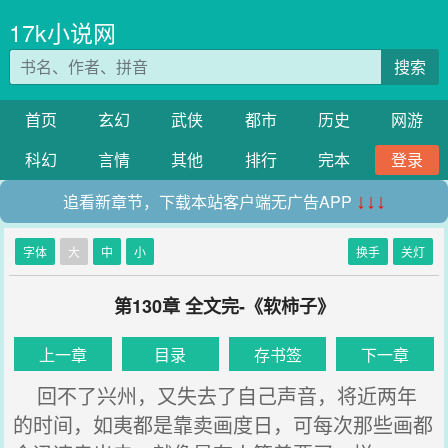
17k小说网
搜索
首页
玄幻
武侠
都市
历史
网游
科幻
言情
其他
排行
完本
登录
追看新章节，下载本站客户端无广告APP
↓↓↓
字体
大
中
小
换手
关灯
第130章 全文完-《软柿子》
上一章
目录
存书签
下一章
回不了兴州，又失去了自己声音，将近两年
的时间，如夷都是靠卖画度日，可每次那些画都