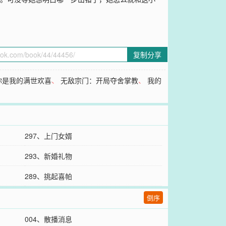
复制分享
你是我的满世欢喜
、
无敌宗门：开局夺舍掌教
、
我的
297、上门女婿
293、新婚礼物
289、挑起喜帕
倒序
004、散播消息