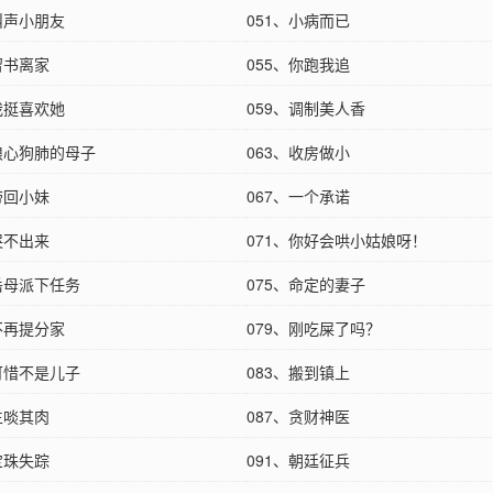
叫声小朋友
051、小病而已
留书离家
055、你跑我追
我挺喜欢她
059、调制美人香
、狼心狗肺的母子
063、收房做小
带回小妹
067、一个承诺
哭不出来
071、你好会哄小姑娘呀！
、岳母派下任务
075、命定的妻子
不再提分家
079、刚吃屎了吗？
、可惜不是儿子
083、搬到镇上
生啖其肉
087、贪财神医
宝珠失踪
091、朝廷征兵