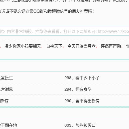
的话请不要忘记向您QQ群和微博微信里的朋友推荐哦！
、
凌少你家小孩要翻天
、
白袍天下
、
今天开始当月老
、
怦然再声动
、
入盆接生
298、看中乡下小子
入宫谢恩
294、怀有身孕
闹新房
290、舍不得出新房
被干翻在地
003、险些被灭口