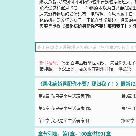
爆表总裁x娇软乖乖小明星\n骆州行是骆家接班人
能承受这样窒息的爱……\n他原本以为自己会跟家
原来没有物质的爱情只有一地鸡毛，而原本属于自己
化病娇为爱发狂的疯子，正跪在沈栀脚边，轻柔的亲吻
您要是觉得《
黑化病娇男配你不要？那归我了！
》
新书推荐：
签到百年后我举世无敌
、
夫君你失礼了
猎神魔
、
季汉上公，替关羽守荆州开始
、
洪荒第一
《黑化病娇男配你不要？那归我了！》最新1
第9章 我只是个生活玩家啊9
第8章
第5章 我只是个生活玩家啊5
第4章
第1章 我只是个生活玩家啊1
第57章
章节列表，第1章~ 100章/共991章