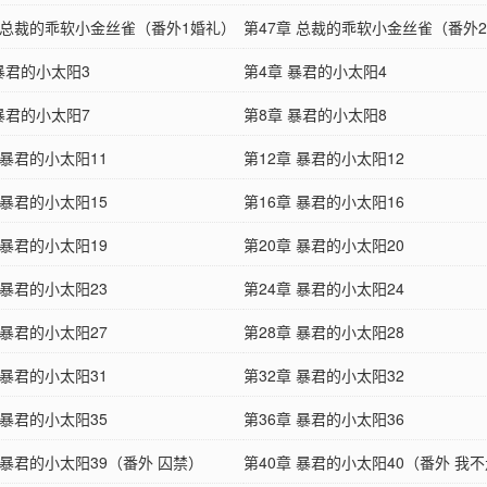
章 总裁的乖软小金丝雀（番外1婚礼）
第47章 总裁的乖软小金丝雀（番外2i
暴君的小太阳3
黑屋）
第4章 暴君的小太阳4
暴君的小太阳7
第8章 暴君的小太阳8
 暴君的小太阳11
第12章 暴君的小太阳12
 暴君的小太阳15
第16章 暴君的小太阳16
 暴君的小太阳19
第20章 暴君的小太阳20
 暴君的小太阳23
第24章 暴君的小太阳24
 暴君的小太阳27
第28章 暴君的小太阳28
 暴君的小太阳31
第32章 暴君的小太阳32
 暴君的小太阳35
第36章 暴君的小太阳36
 暴君的小太阳39（番外 囚禁）
第40章 暴君的小太阳40（番外 我