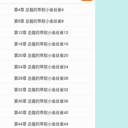
第4章 总裁的乖软小金丝雀4
第8章 总裁的乖软小金丝雀8
第12章 总裁的乖软小金丝雀12
第16章 总裁的乖软小金丝雀16
第20章 总裁的乖软小金丝雀20
第24章 总裁的乖软小金丝雀24
第28章 总裁的乖软小金丝雀28
第32章 总裁的乖软小金丝雀32
第36章 总裁的乖软小金丝雀36
第40章 总裁的乖软小金丝雀40
第44章 总裁的乖软小金丝雀44