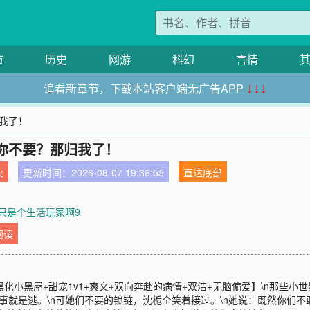
市
历史
网游
科幻
言情
追看新章节，下载本站客户端无广告APP
↓↓↓
归我了！
你不要？那归我了！
火
更新时间：2026-08-07 19:36:55
直达底部
我只是个生活玩家啊9
阅读
化小黑屋+甜宠1v1+爽文+双向奔赴的病情+双洁+无脑偏爱】\n那些
件事就是逃。\n可她们不要的锁链，沈栀全笑着接过。\n她说：既然你们