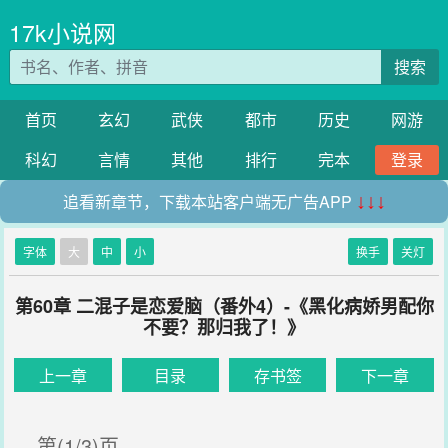
17k小说网
搜索
首页
玄幻
武侠
都市
历史
网游
科幻
言情
其他
排行
完本
登录
追看新章节，下载本站客户端无广告APP
↓↓↓
字体
大
中
小
换手
关灯
第60章 二混子是恋爱脑（番外4）-《黑化病娇男配你
不要？那归我了！》
上一章
目录
存书签
下一章
第(1/3)页