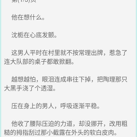
他在想什么。
沈栀在心底发颤。
这男人平时在村里就不按常理出牌，惹急了
连大队部的桌子都敢掀翻。
越想越怕，眼泪连成串往下掉，把陶理那只
大黑手浇了个透湿。
压在身上的男人，呼吸逐渐平稳。
他收了腰际压迫的力道，却没挪开，改用粗
糙的拇指刮过那小截露在外头的软白皮肉。