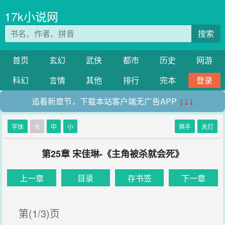
17k小说网
搜索
首页
玄幻
武侠
都市
历史
网游
科幻
言情
其他
排行
完本
登录
追看新章节，下载本站客户端无广告APP
↓↓↓
字体
大
中
小
换手
关灯
第25章 宋佳琳-《主角被杀就会死》
上一章
目录
存书签
下一章
第(1/3)页