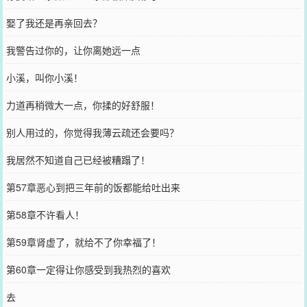
娶了我还是再亲回去？
我警告过你的，让你离她远一点
小溪，叫你小溪！
力道再稍微大一点，你揉的好舒服！
别人用过的，你觉得我薄云疏还会要吗？
我居然不知道自己已经被糟蹋了！
第57章恶心到把三年前的饭都能给吐出来
第58章不许看人！
第59章肾虚了，就给不了你幸福了！
第60章一定得让你感受到我热烈的喜欢
去