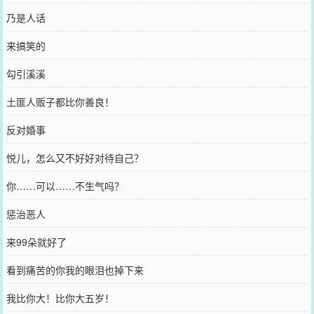
乃是人话
来搞笑的
勾引溪溪
土匪人贩子都比你善良！
反对婚事
悦儿，怎么又不好好对待自己？
你……可以……不生气吗？
惩治恶人
来99朵就好了
看到痛苦的你我的眼泪也掉下来
我比你大！比你大五岁！