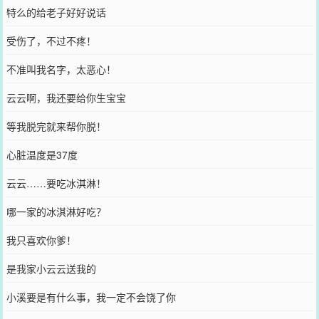
特么的给老子好好说话
受伤了，不过不疼！
不准叫我名字，太恶心！
云云啊，我还要给你生宝宝
等我脱完就来帮你脱！
心脏温度是37度
云云……要吃冰淇淋！
哪一家的冰淇淋好吃？
我只喜欢你爹！
是我家小云云送我的
小溪要是有什么事，我一定不会饶了你