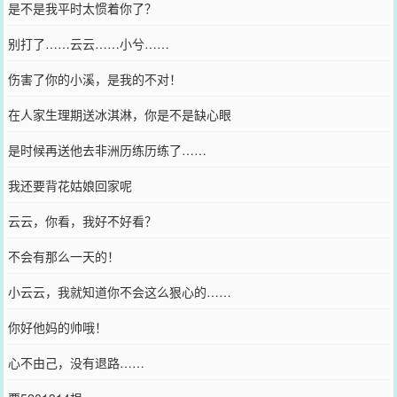
是不是我平时太惯着你了？
别打了……云云……小兮……
伤害了你的小溪，是我的不对！
在人家生理期送冰淇淋，你是不是缺心眼
是时候再送他去非洲历练历练了……
我还要背花姑娘回家呢
云云，你看，我好不好看？
不会有那么一天的！
小云云，我就知道你不会这么狠心的……
你好他妈的帅哦！
心不由己，没有退路……