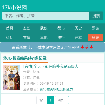
17k小说网
搜索
首页
玄幻
武侠
都市
历史
网游
科幻
言情
其他
排行
完本
登录
↓↓↓
追看新章节，下载本站客户端无广告APP
沐凣-搜索结果(共1条记录)
[言情]全天下都在脑补我是满级大
作者：
沐凣
状态：连载
更新时间：05-19 15:37:51
最新章节：
第10章火锅社交的威力
1/1
1