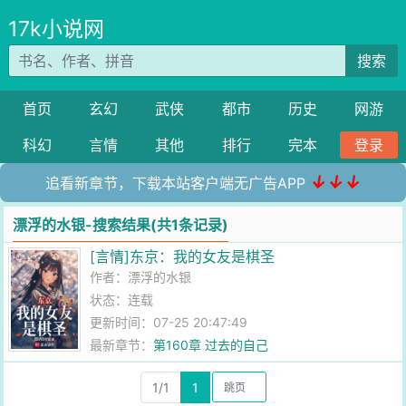
17k小说网
搜索
首页
玄幻
武侠
都市
历史
网游
科幻
言情
其他
排行
完本
登录
↓↓↓
追看新章节，下载本站客户端无广告APP
漂浮的水银-搜索结果(共1条记录)
[言情]东京：我的女友是棋圣
作者：
漂浮的水银
状态：连载
更新时间：07-25 20:47:49
最新章节：
第160章 过去的自己
1/1
1