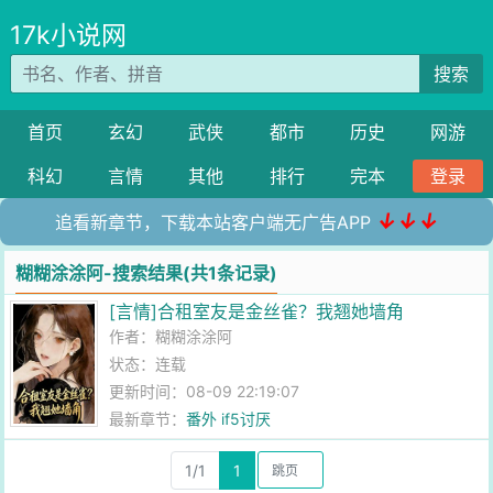
17k小说网
搜索
首页
玄幻
武侠
都市
历史
网游
科幻
言情
其他
排行
完本
登录
↓↓↓
追看新章节，下载本站客户端无广告APP
糊糊涂涂阿-搜索结果(共1条记录)
[言情]合租室友是金丝雀？我翘她墙角
作者：
糊糊涂涂阿
状态：连载
更新时间：08-09 22:19:07
最新章节：
番外 if5讨厌
1/1
1